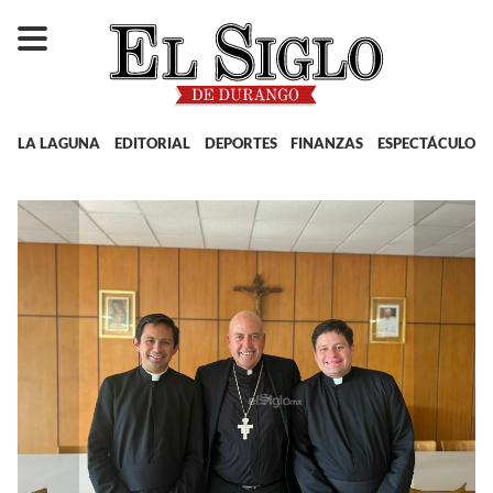
LA LAGUNA
EDITORIAL
DEPORTES
FINANZAS
ESPECTÁCULOS