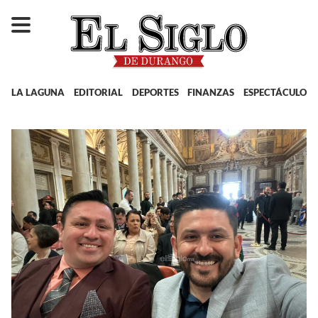
LA LAGUNA
EDITORIAL
DEPORTES
FINANZAS
ESPECTÁCULOS