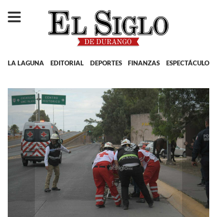
LA LAGUNA
EDITORIAL
DEPORTES
FINANZAS
ESPECTÁCULOS