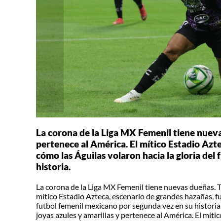
La corona de la Liga MX Femenil tiene nuevas
pertenece al América. El mítico Estadio Azte
cómo las Águilas volaron hacia la gloria del
historia.
La corona de la Liga MX Femenil tiene nuevas dueñas. Ti
mítico Estadio Azteca, escenario de grandes hazañas, fue
futbol femenil mexicano por segunda vez en su historia
joyas azules y amarillas y pertenece al América. El míti