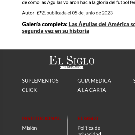
de cómo las Águilas volaron hacia la gloria del futbol f
Autor:
EFE,
publicada el 05 de junio de 2023
Galería completa:
Las Águilas del América s
segunda vez en su historia
SUPLEMENTOS
GUÍA MÉDICA
CLICK!
A LA CARTA
INSTITUCIONAL
EL SIGLO
Misión
Política de
privacidad