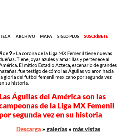
TECA
ARCHIVO
MAPA
SIGLO PLUS
SUSCRÍBETE
4
de
9
»
La corona de la Liga MX Femenil tiene nuevas
dueñas. Tiene joyas azules y amarillas y pertenece al
América. El mítico Estadio Azteca, escenario de grandes
hazañas, fue testigo de cómo las Águilas volaron hacia
la gloria del futbol femenil mexicano por segunda vez
en su historia.
Las Águilas del América son las
campeonas de la Liga MX Femenil
por segunda vez en su historia
Descarga
»
galerías
»
más vistas