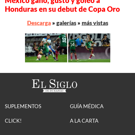
México ganó, gustó y goleó a
Honduras en su debut de Copa Oro
Descarga
»
galerías
»
más vistas
SUPLEMENTOS
GUÍA MÉDICA
CLICK!
A LA CARTA