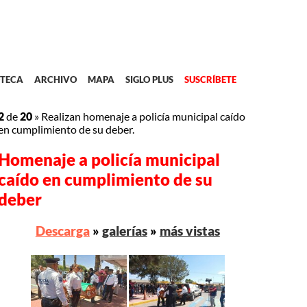
TECA
ARCHIVO
MAPA
SIGLO PLUS
SUSCRÍBETE
2
de
20
»
Realizan homenaje a policía municipal caído
en cumplimiento de su deber.
Homenaje a policía municipal
caído en cumplimiento de su
deber
Descarga
»
galerías
»
más vistas