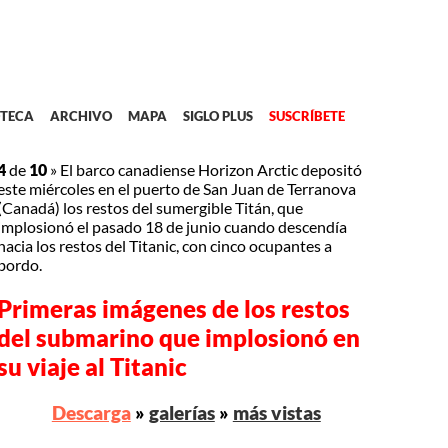
TECA
ARCHIVO
MAPA
SIGLO PLUS
SUSCRÍBETE
4
de
10
»
El barco canadiense Horizon Arctic depositó
este miércoles en el puerto de San Juan de Terranova
(Canadá) los restos del sumergible Titán, que
implosionó el pasado 18 de junio cuando descendía
hacia los restos del Titanic, con cinco ocupantes a
bordo.
Primeras imágenes de los restos
del submarino que implosionó en
su viaje al Titanic
Descarga
»
galerías
»
más vistas