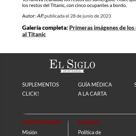
los restos del Titanic, con cinco ocupantes a bordo.
Autor:
AP,
publicada el 28 de junio de 2023
Galería completa:
Primeras imágenes de los 
al Titanic
SUPLEMENTOS
GUÍA MÉDICA
CLICK!
A LA CARTA
INSTITUCIONAL
EL SIGLO
Misión
Política de