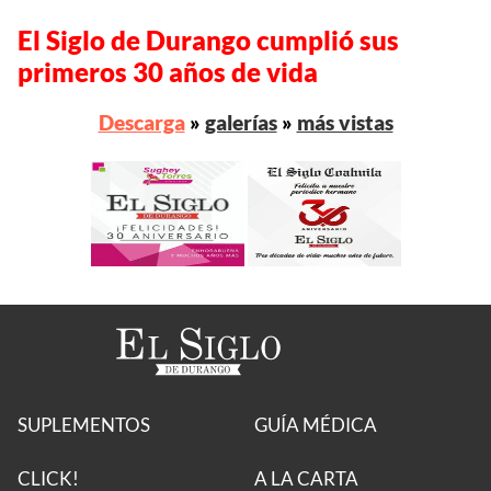
El Siglo de Durango cumplió sus
primeros 30 años de vida
Descarga
»
galerías
»
más vistas
SUPLEMENTOS
GUÍA MÉDICA
CLICK!
A LA CARTA