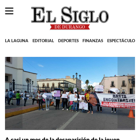
LA LAGUNA
EDITORIAL
DEPORTES
FINANZAS
ESPECTÁCULOS
A casi un mes de la desaparición de la joven