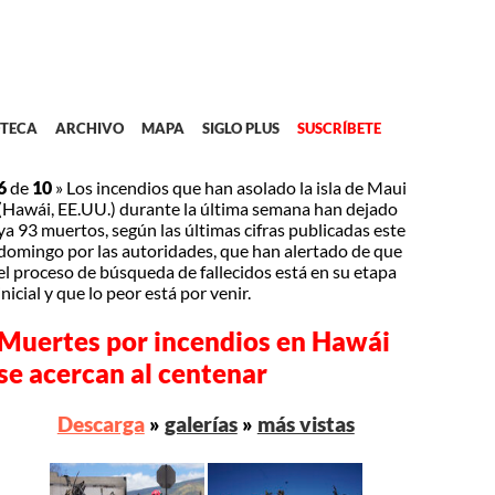
TECA
ARCHIVO
MAPA
SIGLO PLUS
SUSCRÍBETE
6
de
10
»
Los incendios que han asolado la isla de Maui
(Hawái, EE.UU.) durante la última semana han dejado
ya 93 muertos, según las últimas cifras publicadas este
domingo por las autoridades, que han alertado de que
el proceso de búsqueda de fallecidos está en su etapa
inicial y que lo peor está por venir.
Muertes por incendios en Hawái
se acercan al centenar
Descarga
»
galerías
»
más vistas