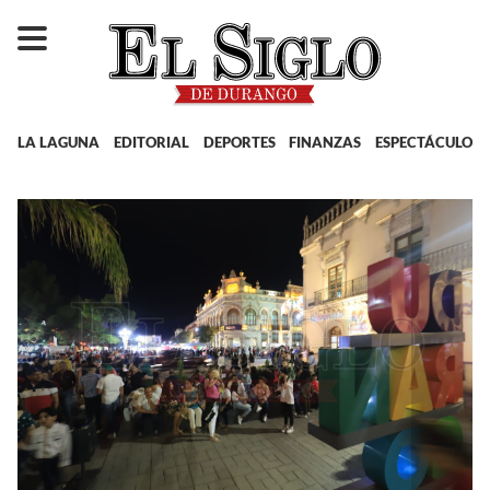
LA LAGUNA
EDITORIAL
DEPORTES
FINANZAS
ESPECTÁCULOS