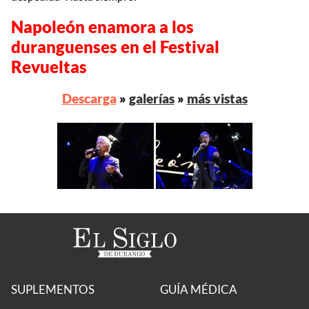
Napoleón enamora a los
duranguenses en el Festival
Revueltas
Descarga
»
galerías
»
más vistas
SUPLEMENTOS
GUÍA MÉDICA