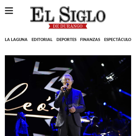
LA LAGUNA
EDITORIAL
DEPORTES
FINANZAS
ESPECTÁCULOS