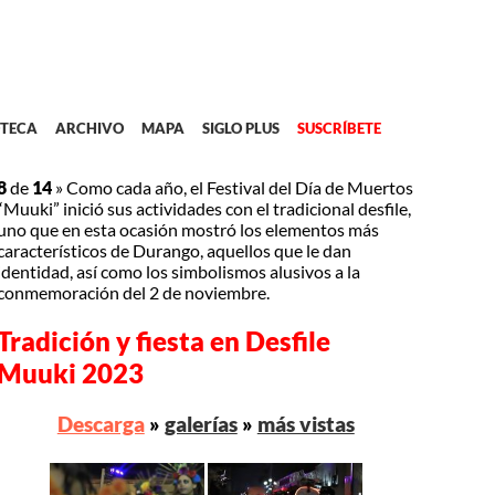
TECA
ARCHIVO
MAPA
SIGLO PLUS
SUSCRÍBETE
8
de
14
»
Como cada año, el Festival del Día de Muertos
“Muuki” inició sus actividades con el tradicional desfile,
uno que en esta ocasión mostró los elementos más
característicos de Durango, aquellos que le dan
identidad, así como los simbolismos alusivos a la
conmemoración del 2 de noviembre.
Tradición y fiesta en Desfile
Muuki 2023
Descarga
»
galerías
»
más vistas