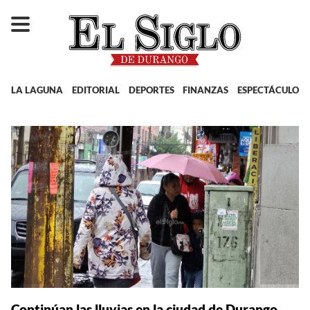
LA LAGUNA
EDITORIAL
DEPORTES
FINANZAS
ESPECTÁCULOS
Continúan las lluvias en la ciudad de Durango.