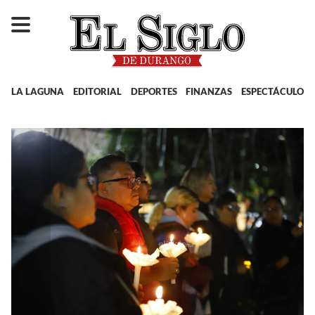
LA LAGUNA
EDITORIAL
DEPORTES
FINANZAS
ESPECTÁCULOS