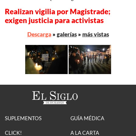
Realizan vigilia por Magistrade;
exigen justicia para activistas
Descarga
»
galerías
»
más vistas
SUPLEMENTOS
GUÍA MÉDICA
CLICK!
A LA CARTA