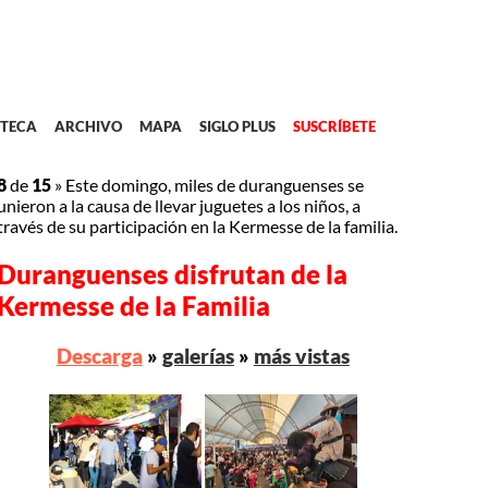
TECA
ARCHIVO
MAPA
SIGLO PLUS
SUSCRÍBETE
8
de
15
»
Este domingo, miles de duranguenses se
unieron a la causa de llevar juguetes a los niños, a
través de su participación en la Kermesse de la familia.
Duranguenses disfrutan de la
Kermesse de la Familia
Descarga
»
galerías
»
más vistas