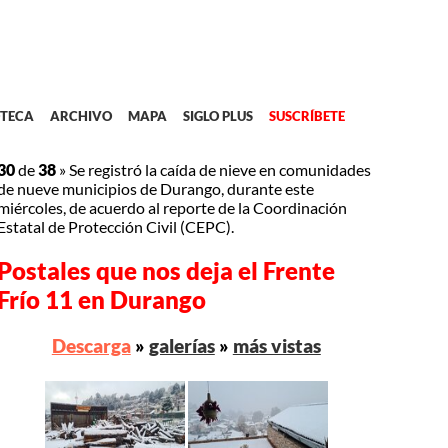
TECA
ARCHIVO
MAPA
SIGLO PLUS
SUSCRÍBETE
30
de
38
»
Se registró la caída de nieve en comunidades
de nueve municipios de Durango, durante este
miércoles, de acuerdo al reporte de la Coordinación
Estatal de Protección Civil (CEPC).
Postales que nos deja el Frente
Frío 11 en Durango
Descarga
»
galerías
»
más vistas