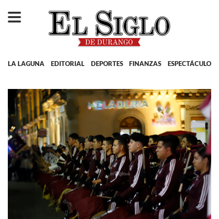
LA LAGUNA
EDITORIAL
DEPORTES
FINANZAS
ESPECTÁCULOS