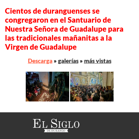
Cientos de duranguenses se
congregaron en el Santuario de
Nuestra Señora de Guadalupe para
las tradicionales mañanitas a la
Virgen de Guadalupe
Descarga
»
galerías
»
más vistas