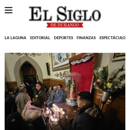
LA LAGUNA
EDITORIAL
DEPORTES
FINANZAS
ESPECTÁCULOS