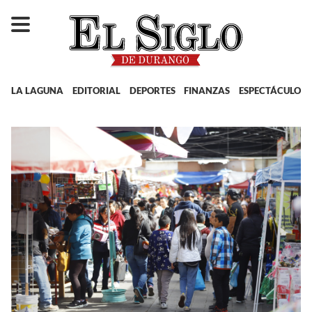
LA LAGUNA
EDITORIAL
DEPORTES
FINANZAS
ESPECTÁCULOS