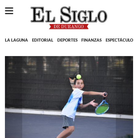
LA LAGUNA
EDITORIAL
DEPORTES
FINANZAS
ESPECTÁCULOS