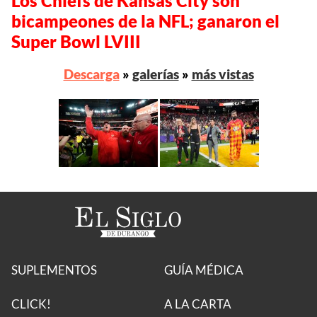
Los Chiefs de Kansas City son
bicampeones de la NFL; ganaron el
Super Bowl LVIII
Descarga
»
galerías
»
más vistas
SUPLEMENTOS
GUÍA MÉDICA
CLICK!
A LA CARTA