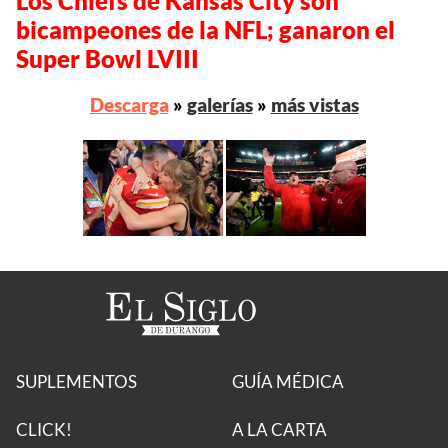
Los Chiefs de Kansas City son
bicampeones de la NFL; ganaron el
Super Bowl LVIII
Descarga
»
galerías
»
más vistas
SUPLEMENTOS
GUÍA MÉDICA
CLICK!
A LA CARTA