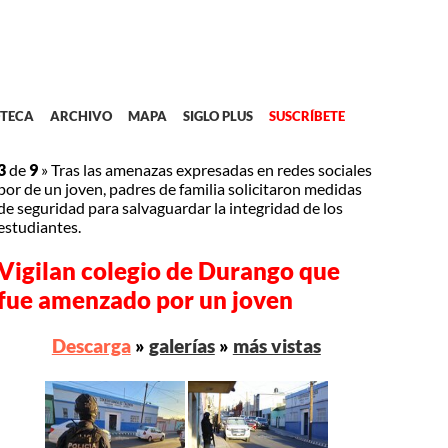
TECA
ARCHIVO
MAPA
SIGLO PLUS
SUSCRÍBETE
3
de
9
»
Tras las amenazas expresadas en redes sociales
por de un joven, padres de familia solicitaron medidas
de seguridad para salvaguardar la integridad de los
estudiantes.
Vigilan colegio de Durango que
fue amenzado por un joven
Descarga
»
galerías
»
más vistas