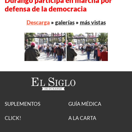
Durango participa en marcha por
defensa de la democracia
Descarga
»
galerías
»
más vistas
SUPLEMENTOS
GUÍA MÉDICA
CLICK!
A LA CARTA