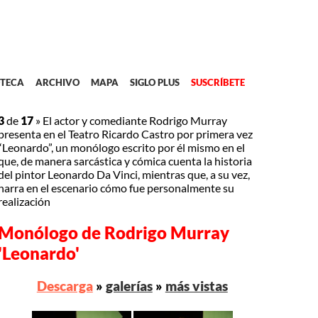
TECA
ARCHIVO
MAPA
SIGLO PLUS
SUSCRÍBETE
3
de
17
»
El actor y comediante Rodrigo Murray
presenta en el Teatro Ricardo Castro por primera vez
“Leonardo”, un monólogo escrito por él mismo en el
que, de manera sarcástica y cómica cuenta la historia
del pintor Leonardo Da Vinci, mientras que, a su vez,
narra en el escenario cómo fue personalmente su
realización
Monólogo de Rodrigo Murray
'Leonardo'
Descarga
»
galerías
»
más vistas