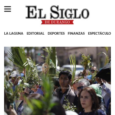
LA LAGUNA
EDITORIAL
DEPORTES
FINANZAS
ESPECTÁCULOS