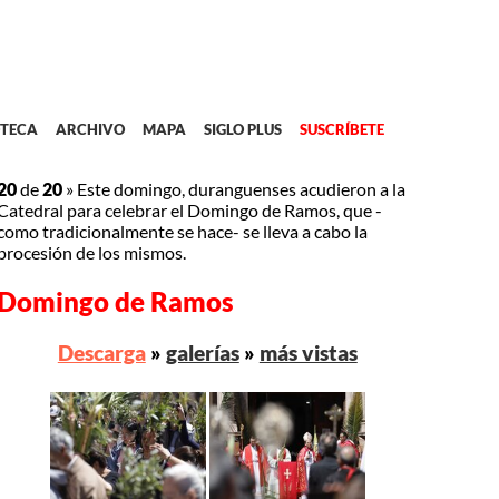
TECA
ARCHIVO
MAPA
SIGLO PLUS
SUSCRÍBETE
20
de
20
»
Este domingo, duranguenses acudieron a la
Catedral para celebrar el Domingo de Ramos, que -
como tradicionalmente se hace- se lleva a cabo la
procesión de los mismos.
Domingo de Ramos
Descarga
»
galerías
»
más vistas