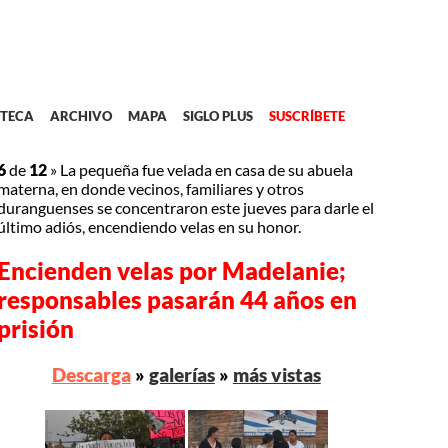
TECA
ARCHIVO
MAPA
SIGLO PLUS
SUSCRÍBETE
6
de
12
»
La pequeña fue velada en casa de su abuela
materna, en donde vecinos, familiares y otros
duranguenses se concentraron este jueves para darle el
último adiós, encendiendo velas en su honor.
Encienden velas por Madelanie;
responsables pasarán 44 años en
prisión
Descarga
»
galerías
»
más vistas