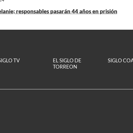
anie; responsables pasarán 44 años en prisión
SIGLO TV
EL SIGLO DE
SIGLO CO
TORREON