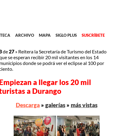
TECA
ARCHIVO
MAPA
SIGLO PLUS
SUSCRÍBETE
3
de
27
»
Reitera la Secretaría de Turismo del Estado
que se esperan recibir 20 mil visitantes en los 14
municipios donde se podrá ver el eclipse al 100 por
ciento.
Empiezan a llegar los 20 mil
turistas a Durango
Descarga
»
galerías
»
más vistas