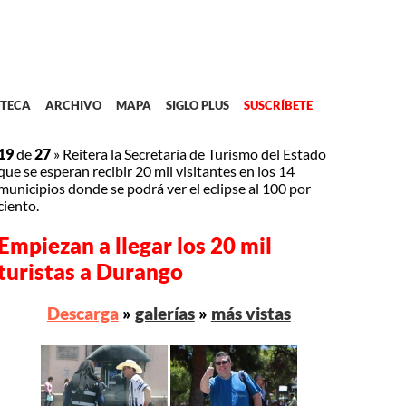
TECA
ARCHIVO
MAPA
SIGLO PLUS
SUSCRÍBETE
19
de
27
»
Reitera la Secretaría de Turismo del Estado
que se esperan recibir 20 mil visitantes en los 14
municipios donde se podrá ver el eclipse al 100 por
ciento.
Empiezan a llegar los 20 mil
turistas a Durango
Descarga
»
galerías
»
más vistas