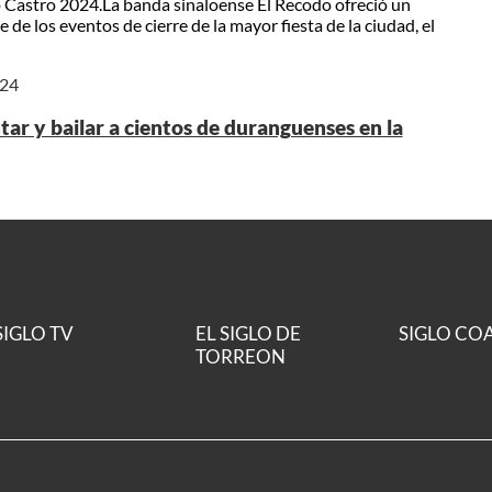
rdo Castro 2024.La banda sinaloense El Recodo ofreció un
 de los eventos de cierre de la mayor fiesta de la ciudad, el
024
ar y bailar a cientos de duranguenses en la
SIGLO TV
EL SIGLO DE
SIGLO CO
TORREON