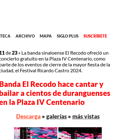
TECA
ARCHIVO
MAPA
SIGLO PLUS
SUSCRÍBETE
11
de
23
»
La banda sinaloense El Recodo ofreció un
concierto gratuito en la Plaza IV Centenario, como
parte de los eventos de cierre de la mayor fiesta de la
ciudad, el Festival Ricardo Castro 2024.
Banda El Recodo hace cantar y
bailar a cientos de duranguenses
en la Plaza IV Centenario
Descarga
»
galerías
»
más vistas