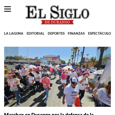
LA LAGUNA
EDITORIAL
DEPORTES
FINANZAS
ESPECTÁCULOS
Marchan en Durango por la defensa de la