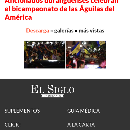
Aficionados duranguenses celebran
el bicampeonato de las Águilas del
América
Descarga
»
galerías
»
más vistas
SUPLEMENTOS
GUÍA MÉDICA
CLICK!
A LA CARTA