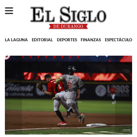
LA LAGUNA
EDITORIAL
DEPORTES
FINANZAS
ESPECTÁCULOS