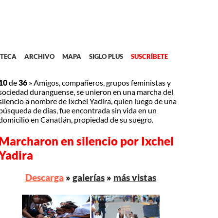
TECA
ARCHIVO
MAPA
SIGLO PLUS
SUSCRÍBETE
10
de
36
»
Amigos, compañeros, grupos feministas y
sociedad duranguense, se unieron en una marcha del
silencio a nombre de Ixchel Yadira, quien luego de una
búsqueda de días, fue encontrada sin vida en un
domicilio en Canatlán, propiedad de su suegro.
Marcharon en silencio por Ixchel
Yadira
Descarga
»
galerías
»
más vistas