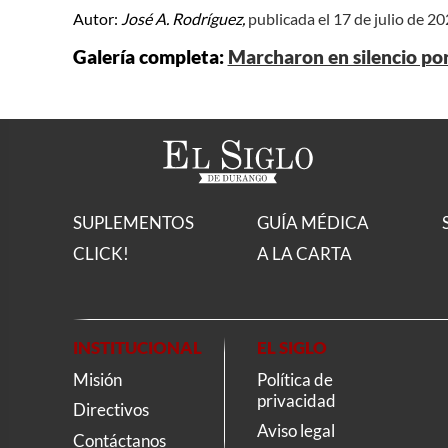
Autor:
José A. Rodríguez,
publicada el 17 de julio de 2
Galería completa:
Marcharon en silencio por
SUPLEMENTOS
GUÍA MÉDICA
CLICK!
A LA CARTA
INSTITUCIONAL
EL SIGLO
Misión
Política de
privacidad
Directivos
Aviso legal
Contáctanos