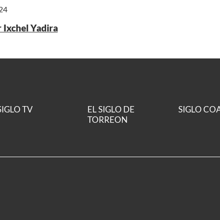
024
 Ixchel Yadira
SIGLO TV
EL SIGLO DE
SIGLO CO
TORREON