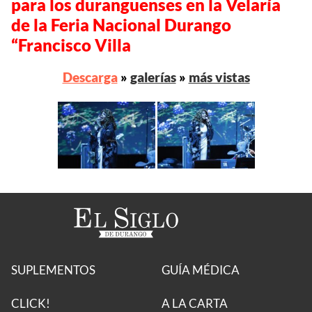
para los duranguenses en la Velaría
de la Feria Nacional Durango
“Francisco Villa
Descarga
»
galerías
»
más vistas
SUPLEMENTOS
GUÍA MÉDICA
CLICK!
A LA CARTA