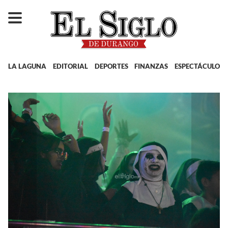
LA LAGUNA
EDITORIAL
DEPORTES
FINANZAS
ESPECTÁCULOS