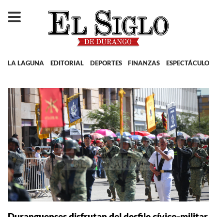
LA LAGUNA
EDITORIAL
DEPORTES
FINANZAS
ESPECTÁCULOS
Duranguenses disfrutan del desfile cívico-militar