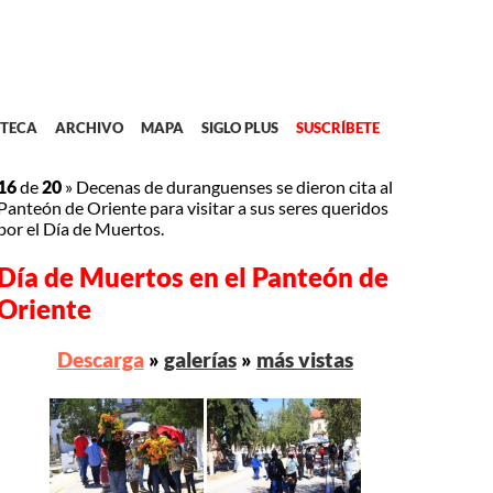
TECA
ARCHIVO
MAPA
SIGLO PLUS
SUSCRÍBETE
16
de
20
»
Decenas de duranguenses se dieron cita al
Panteón de Oriente para visitar a sus seres queridos
por el Día de Muertos.
Día de Muertos en el Panteón de
Oriente
Descarga
»
galerías
»
más vistas