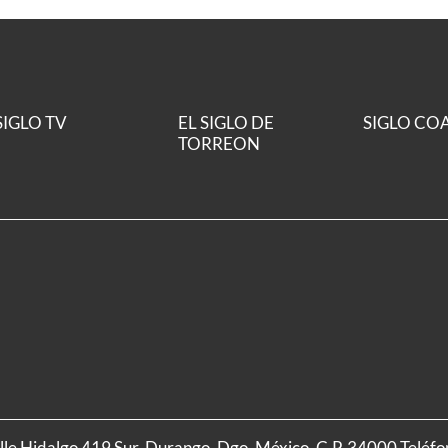
SIGLO TV
EL SIGLO DE
SIGLO CO
TORREON
alle Hidalgo 419 Sur, Durango, Dgo. México, C.P. 34000 Teléf