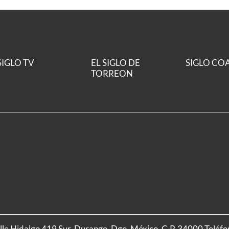
SIGLO TV
EL SIGLO DE
SIGLO CO
TORREON
alle Hidalgo 419 Sur, Durango, Dgo. México, C.P. 34000 Teléf