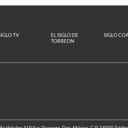
SIGLO TV
EL SIGLO DE
SIGLO CO
TORREON
alle Hidalgo 419 Sur, Durango, Dgo. México, C.P. 34000 Teléf