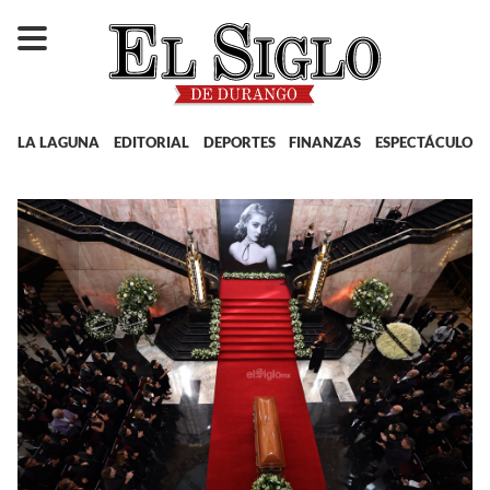
LA LAGUNA
EDITORIAL
DEPORTES
FINANZAS
ESPECTÁCULOS