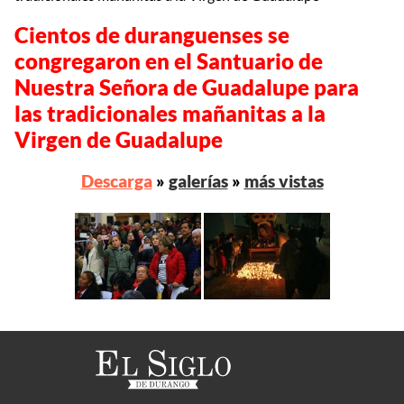
Cientos de duranguenses se
congregaron en el Santuario de
Nuestra Señora de Guadalupe para
las tradicionales mañanitas a la
Virgen de Guadalupe
Descarga
»
galerías
»
más vistas