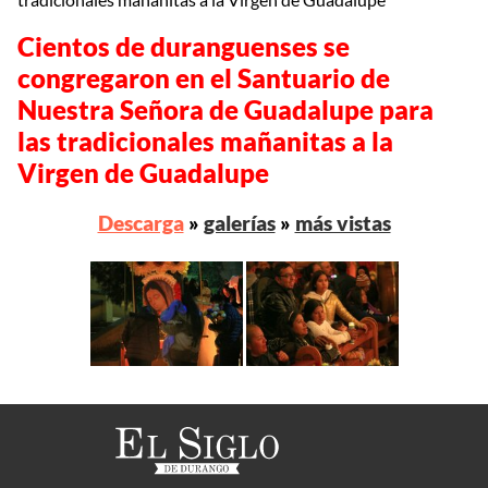
Cientos de duranguenses se
congregaron en el Santuario de
Nuestra Señora de Guadalupe para
las tradicionales mañanitas a la
Virgen de Guadalupe
Descarga
»
galerías
»
más vistas