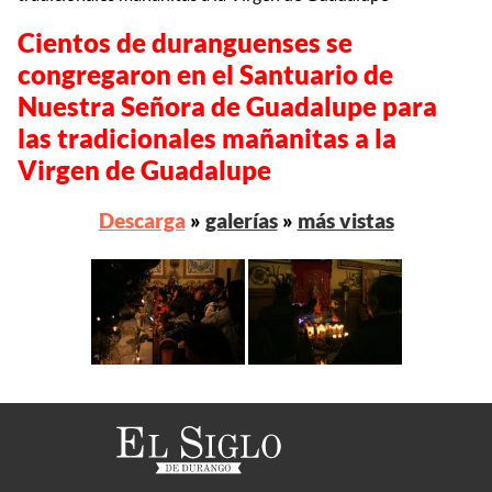
Cientos de duranguenses se
congregaron en el Santuario de
Nuestra Señora de Guadalupe para
las tradicionales mañanitas a la
Virgen de Guadalupe
Descarga
»
galerías
»
más vistas