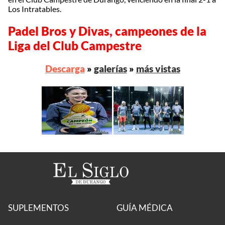
Los Intratables.
Padel Bros y Divas, campeones de la
Liga del Club Campestre
Descarga
»
galerías
»
más vistas
SUPLEMENTOS
GUÍA MÉDICA