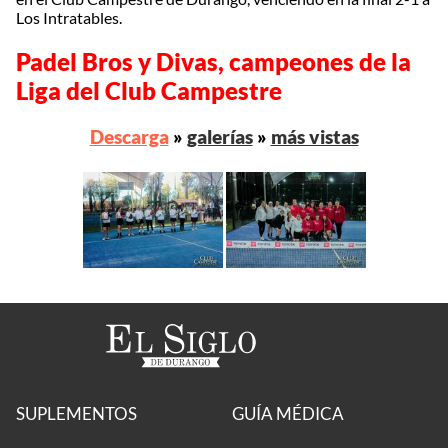
Los Intratables.
Padel Bros y Divas, campeones de la
Liga del Club Campestre
Descarga
»
galerías
»
más vistas
SUPLEMENTOS
GUÍA MÉDICA